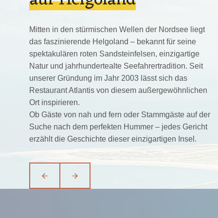
auf Helgoland
Mitten in den stürmischen Wellen der Nordsee liegt
das faszinierende Helgoland – bekannt für seine
spektakulären roten Sandsteinfelsen, einzigartige
Natur und jahrhundertealte Seefahrertradition. Seit
unserer Gründung im Jahr 2003 lässt sich das
Restaurant Atlantis von diesem außergewöhnlichen
Ort inspirieren.
Ob Gäste von nah und fern oder Stammgäste auf der
is
Suche nach dem perfekten Hummer – jedes Gericht
98 Helgoland, DE
erzählt die Geschichte dieser einzigartigen Insel.
gen: +49 (0)4725 640 716
lantis@web.de