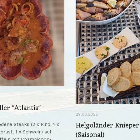
ller "Atlantis"
29.03.2025
Helgoländer Knieper
dene Steaks (2 x Rind, 1 x
rust, 1 x Schwein) auf
(Saisonal)
ffeln mit Champignon-