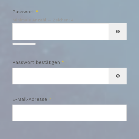
Passwort
*
Minimale Anzahl
— Zeichen: 4
PASSWOR
Passwort bestätigen
*
PASSWOR
E-Mail-Adresse
*