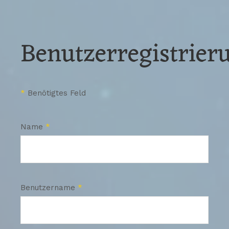
Benutzerregistrier
*
Benötigtes Feld
Name
*
Benutzername
*