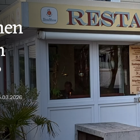
nen
n
?
.03.2026