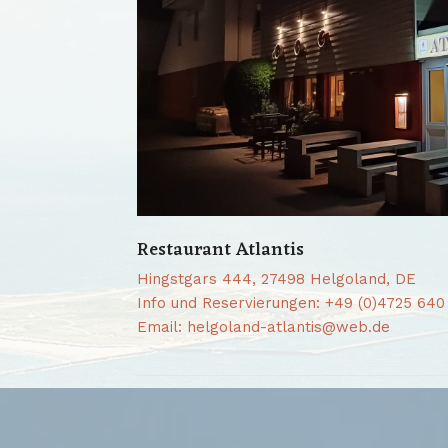
Restaurant Atlantis
Hingstgars 444, 27498 Helgoland, DE
Info und Reservierungen: +49 (0)4725 640
Email: helgoland-atlantis@web.de