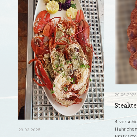
20.06.2025
Steakte
4 verschie
Hähnchenb
29.03.2025
Bratkarto